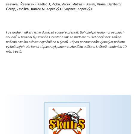
sestava:
Řezníček - Kadlec J, Picka, Vacek, Matras - Stárek, Vrána, Dahlberg;
Černý, Zmeškal, Kadlec M; Kopecký D, Vojanec, Kopecký P
I ve druhém utkání jsme dokázali soupeře přehrát. Bohužel po jednom z osobních
soubojů u hrazení byl zraněn Christer a tak se budeme muset obejít bez služeb
našeho elitního střelce nejméně na 6 týdnů. Zápas poznamenán vysokým počtem
vyloučených. Ke konci zápasu byl panem rozhodčím uděleno i několik osobních 10
min. trestů.