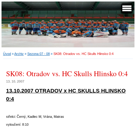
Úvod
»
Archiv
»
Sezona 07 - 08
»
SK08: Otradov vs. HC Skulls Hlinsko 0:4
SK08: Otradov vs. HC Skulls Hlinsko 0:4
13. 10. 2007
13.10.2007 OTRADOV x HC SKULLS HLINSKO
0:4
střelci: Černý, Kadlec M, Vrána, Matras
vyloučení: 8:10