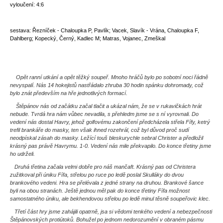
vyloučení: 4
:6
sestava:
Řezníček - Chaloupka P, Pavlík; Vacek, Slavík - Vrána, Chaloupka F,
Dahlberg; Kopecký, Černý, Kadlec M; Matras, Vojanec, Zmeškal
Opět ranní utkání a opět těžký soupeř. Mnoho hráčů bylo po sobotní noci řádně
nevyspalí. Nás 14 hokejistů nastřádalo zhruba 30 hodin spánku dohromady, což
bylo znát především na hře jednotlivých formací.
Štěpánov nás od začátku začal tlačit a ukázal nám, že se v rukavičkách hrát
nebude. Tvrdá hra nám vůbec nevadila, s přehledm jsme se s ní vyrovnali. Do
vedení nás dostal Havry, jehož golfovému zakončení předcházela střela Fífy, ketrý
trefil brankáře do masky, ten však ihned rozehrál, což byl důvod proč sudí
neodpískal zásah do masky. Ležící touš bleskurychle sebral Christer a předložil
krásný pas právě Havrymu. 1-0. Vedení nás mile překvapilo. Do konce třetiny jsme
ho udrželi.
Druhá třetina začala velmi dobře pro náš mančaft. Krásný pas od Christera
zužitkoval při úniku Fífa, střelou po ruce po ledě poslal Skulláky do dvou
brankového vedeni. Hra se přelévala z jedné strany na druhou. Brankové šance
byli na obou stranách. Ještě jednou měl pak do konce třetiny Fífa možnost
samostatného úniku, ale bekhendovou střelou po ledě minul těsně soupeřovic klec.
Třetí část hry jsme zahájili opatrně, jsa si vědomi tenkého vedení a nebezpečnosti
Štěpánovských protiútoků. Bohužel po jednom nedorozumění v obraném pásmu