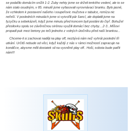
se podařilo domácím snížit 1-2. Zuby nehty jsme se drželi tenkého vedení, ale to se
nám stalo osudným, v 85. minutě jsme vyfasovali vyrovnávací branku. Bylo jasné,
že vzhledem k postavení našeho i soupeřovic mužstva v tabulce, remíza nic
neřeší. V posledních minutách jsme si vytvořili pár šancí, ale doplatili jsme na
fyzyčku a sebekázeň, když jsme minutu před koncem byli posláni do čtyř. Bohužel
přesilovku spolu se závěrečnou sirénou využili domácí bez chyby....2-3...Míšovi
propadl puk mezi betony po teči jednoho z volných útočníku před naší brankou...
Chceme-li si zachovat naději na play off, nezbývá nám než vyhrát poslední tři
utkání. Určitš nebude od věci, když každý z nás v rámci možností zapracuje na
kondičce, abysme měli dostatek sil na vysněné play off.. Hoši, sobota bude patřit
nám!!!