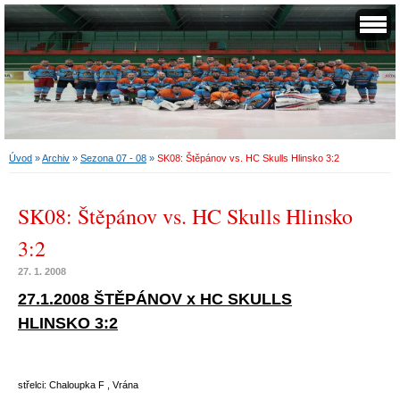
Úvod
»
Archiv
»
Sezona 07 - 08
»
SK08: Štěpánov vs. HC Skulls Hlinsko 3:2
SK08: Štěpánov vs. HC Skulls Hlinsko
3:2
27. 1. 2008
27.1.2008 ŠTĚPÁNOV x HC SKULLS
HLINSKO 3:2
střelci: Chaloupka F , Vrána