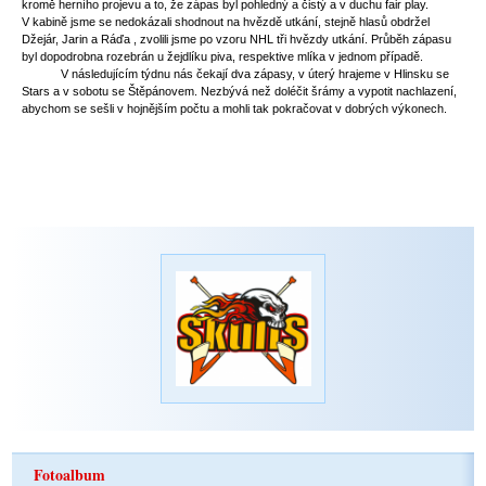
kromě herního projevu a to, že zápas byl pohledný a čistý a v duchu fair play.
V kabině jsme se nedokázali shodnout na hvězdě utkání, stejně hlasů obdržel
Džejár, Jarin a Ráďa , zvolili jsme po vzoru NHL tři hvězdy utkání. Průběh zápasu
byl dopodrobna rozebrán u žejdlíku piva, respektive mlíka v jednom případě.
V následujícím týdnu nás čekají dva zápasy, v úterý hrajeme v Hlinsku se
Stars a v sobotu se Štěpánovem. Nezbývá než doléčit šrámy a vypotit nachlazení,
abychom se sešli v hojnějším počtu a mohli tak pokračovat v dobrých výkonech.
Fotoalbum