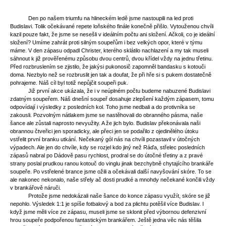
Den po našem triumfu na hlineckém ledě jsme nastoupili na led proti
Budislavi. Tolik očekávané repete loňského finále konečně přišlo. Vytouženou chvíli
kazil pouze fakt, že jsme se nesešli v ideálním počtu ani složení. Ačkoli, co je ideální
složení? Umíme zahrát proti silným soupeřům i bez velkých opor, které v týmu
máme. V den zápasu odpadl Christer, kterého sklátilo nachlazení a my tak museli
sáhnout k již prověřenému způsobu dvou centrů, dvou křídel vždy na jednu třetinu.
Před rozbruslením se zjistilo, že jakýsi pukonosič zapomněl bandasku s kotouči
doma. Nezbylo než se rozbruslit jen tak a doufat, že při hře si s pukem dostatečně
pohrajeme. Náš cíl byl totiž nepůjčit soupeři puk.
Již první akce ukázala, že i v neúplném počtu budeme nabuzené Budislavi
zdatným soupeřem. Náš dnešní soupeř dosahuje zlepšení každým zápasem, tomu
odpovídají i výsledky z posledních kol. Toho jsme nedbali a do protivníka se
zakousli. Pozvolným nátlakem jsme se nastěhovali do obranného pásma, naše
šance ale zůstali naprosto nevyužity. A že jich bylo. Budislav překonávala naši
obrannou čtveřici jen sporadicky, ale přeci jen se podařilo z ojedinělého útoku
vstřelit první branku utkání. Nečekaný gól nás na chvíli pozastavil v útočných
výpadech. Ale jen do chvíle, kdy se rozjel kdo jiný než Ráďa, střelec posledních
zápasů nabral po Dádově pasu rychlost, prodral se do útočné třetiny a z pravé
strany poslal prudkou ranou kotouč do vinglu jinak bezchybně chytajícího brankáře
soupeře. Po vstřelené brance jsme ožili a očekávali další navyšování skóre. To se
ale nakonec nekonalo, naše střely ač dosti prudké a mnohdy nečekané končili vždy
v brankářově náruči.
Protože jsme nedokázali naše šance do konce zápasu využít, skóre se již
nepohlo. Výsledek 1:1 je spíše fotbalový a bod za plichtu potěšil více Budislav. I
když jsme měli více ze zápasu, museli jsme se sklonit před výbornou defenzivní
hrou soupeře podpořenou fantastickým brankářem. Ještě jedna věc nás těšila