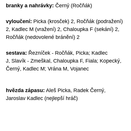
branky a nahrávky:
Černý (Ročňák)
vyloučení:
Picka (krosček) 2, Ročňák (podražení)
2, Kadlec M (vražení) 2, Chaloupka F (sekání) 2,
Ročňák (nedovolené bránění) 2
sestava:
Řezníček - Ročňák, Picka; Kadlec
J, Slavík - Zmeškal, Chaloupka F, Fiala; Kopecký,
Černý, Kadlec M; Vrána M, Vojanec
hvězda zápasu:
Aleš Picka, Radek Černý,
Jaroslav Kadlec (nejlepší hráč)