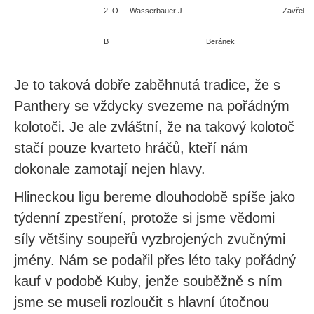
2. O
Wasserbauer J
Zavřel
B
Beránek
Je to taková dobře zaběhnutá tradice, že s
Panthery se vždycky svezeme na pořádným
kolotoči. Je ale zvláštní, že na takový kolotoč
stačí pouze kvarteto hráčů, kteří nám
dokonale zamotají nejen hlavy.
Hlineckou ligu bereme dlouhodobě spíše jako
týdenní zpestření, protože si jsme vědomi
síly většiny soupeřů vyzbrojených zvučnými
jmény. Nám se podařil přes léto taky pořádný
kauf v podobě Kuby, jenže souběžně s ním
jsme se museli rozloučit s hlavní útočnou