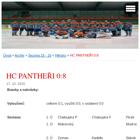
Úvod
»
Archiv
»
Sezona 15 - 16
»
Hlinsko
»
HC PANTHEŘI 0:8
HC PANTHEŘI 0:8
17. 10. 2015
Branky a nahrávky:
Vyloučení:
celkem 0:1, využití 0:0, v oslabení 0:0
Sestava:
1. Ú
Chaloupka P
Chaloupka F
Picek
1. O
Makovský
Mudroch
2. Ú
Zeman
Kadidlo
Stárek