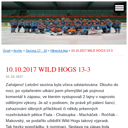
Úvod
»
Archiv
»
Sezona 17 - 18
»
Hlinecká liga
»
10.10.2017 WILD HOGS 13-3
10.10.2017 WILD HOGS 13-3
10. 10. 2017
Zahájeno! Letošní sezóna byla včera odstartována. Dlouho do
noci, po vydařeném utkání jsem přemýšlel jak pojmout
komentář k zápasu, ve kterém vystupovali 2 lajny v naprosto
odlišnými výkony. Je až s podivem, že právě při pálení šancí,
zahazování slibných příležitostí či někdy prkenných
rozehrávkách pětice Fiala - Chaloupka - Macháček - Ročňák -
Makovský, se podařilo uštědřit Wild Hogs takový výprask.
Tak hezky popořádku, k nominaci. Sestava na zápas byla