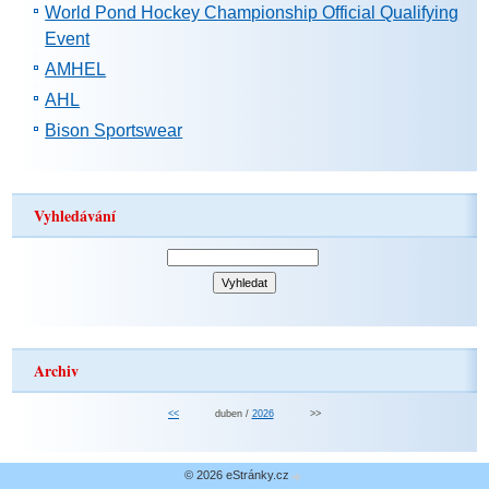
World Pond Hockey Championship Official Qualifying
Event
AMHEL
AHL
Bison Sportswear
Vyhledávání
Archiv
<<
duben /
2026
>>
© 2026 eStránky.cz