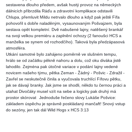
sestavena dlouho pře
dem, avšak hustý provoz na německých
dálnicích přibrzdila Ráďu a zdravotní komplikace odstavili
Chlupa, přemluvit Mildu netrvalo dlouho a když pak ještě Fífa
pohovořil s dobře naladěným, vysaunovaným Pošvajzem, byla
sestava opět kompletní. Dvě nabušené lajny, natěšený brankář
na svoji velkou premiéru a zaplnění ochozy (2 fanoušci HCS a
manželka se synem od rozhodčího). Taková byla předzápasová
atmosféra.
Utkání samotné bylo zahájeno poměrně ve slušném tempu,
hrálo se od začátku pěkně nahoru a dolu, což oku diváka jistě
lahodilo. Zejména pak útočné variace v podání lajny vedené
novicem našeho týmu, pětka Zeman - Žádný - Pošvic - Zdražil -
Zavřel se neskutečně činila a vyučovala truchlící Fífovu pětku,
jak se dávají branky. Jak jsme se shodli, někdo tu černou práci a
utahat Divočáky musel vzít na sebe a logicky pak druhý má
prostor skórovat
Jednoduše řečeno slovy Lukáše Pošvice:
základem úspěchu je správně poskládaný mančaft! Snový vstup
do sezóny, jen tak dál Wild Hogs x HCS 3:13