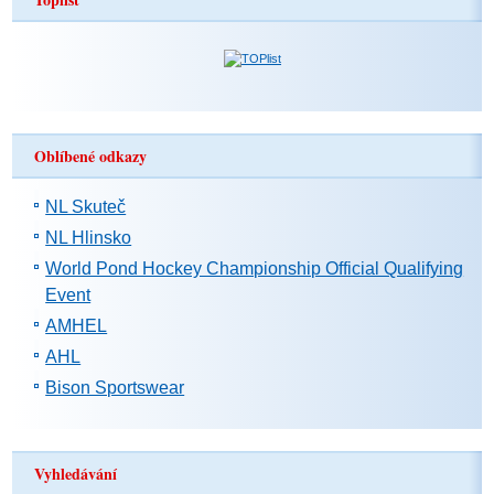
Oblíbené odkazy
NL Skuteč
NL Hlinsko
World Pond Hockey Championship Official Qualifying
Event
AMHEL
AHL
Bison Sportswear
Vyhledávání