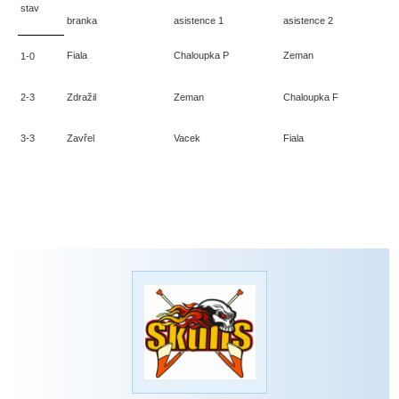
stav
branka
asistence 1
asistence 2
v
Fiala
Chaloupka P
Zeman
V
1-0
2-3
Zdražil
Zeman
Chaloupka F
Z
3-3
Zavřel
Vacek
Fiala