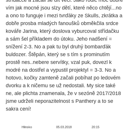
střídačce a začali se dít věci. Jako rodič moc dobře
vím jak mocné jsou slzy dětí, které něco chtějí...no
a ono to funguje i mezi tvrďáky ze Skulls, zkrátka a
dobře prosba mladých fanoušků obměkčila srdce
kováře Jarina, který doslova vyburcoval střídačku
a sám šel příkladem do útoku. Jeho nadšení =
snížení 2-3. No a pak tu byl druhý bombarďák
buldozer. Štěpán, který se s tím s prominutím
prostě nes..nebere servítky, vzal puk, dovezl k
modré na dostřel a vypustil projektyl = 3-3. No a
hotovo, kočky zamteně začali pobíhat po ledovém
dvorku a k ničemu se už nedostali. My sice také
ne, ale plichta znamenala, že v sezóně 2017/2018
jsme udrželi neporazitelnost s Panthery a to se
sakra cení!
Hlinsko
05.03.2018
20:15
J