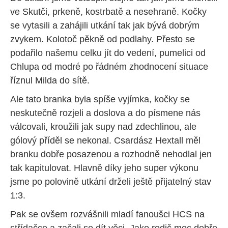
ve Skutči, prkeně, kostrbatě a nesehraně. Kočky
se vytasili a zahájili utkání tak jak bývá dobrým
zvykem. Kolotoč pěkně od podlahy. Přesto se
podařilo našemu celku jít do vedení, pumelici od
Chlupa od modré po řádném zhodnocení situace
říznul Milda do sítě.
Ale tato branka byla spíše vyjímka, kočky se
neskutečně rozjeli a doslova a do písmene nás
válcovali, kroužili jak supy nad zdechlinou, ale
gólový příděl se nekonal. Csardász Hextall měl
branku dobře posazenou a rozhodně nehodlal jen
tak kapitulovat. Hlavně díky jeho super výkonu
jsme po polovině utkání drželi ještě přijatelný stav
1:3.
Pak se ovšem rozvášnili mladí fanoušci HCS na