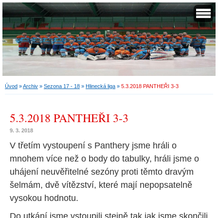
Úvod
»
Archiv
»
Sezona 17 - 18
»
Hlinecká liga
»
5.3.2018 PANTHEŘI 3-3
5.3.2018 PANTHEŘI 3-3
9. 3. 2018
V třetím vystoupení s Panthery jsme hráli o
mnohem více než o body do tabulky, hráli jsme o
uhájení neuvěřitelné sezóny proti těmto dravým
šelmám, dvě vítězství, které mají nepopsatelně
vysokou hodnotu.
Do utkání jsme vstoupili stejně tak jak jsme skončili