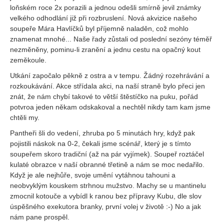
loňském roce 2x porazili a jednou odešli smírně jevil známky
velkého odhodlání již při rozbruslení. Nová akvizice našeho
soupeře Mára Havlíčků byl příjemně naladěn, což mohlo
znamenat mnohé... Naše řady zůstali od poslední sezóny téměř
nezměněny, pominu-li zranění a jednu cestu na opačný kout
zeměkoule.
Utkání započalo pěkně z ostra a v tempu. Žádný rozehrávání a
rozkoukávání. Akce střídala akci, na naší straně bylo přeci jen
znát, že nám chybí takové to větší štěstíčko na puku, pořád
potvroa jeden někam odskakoval a nechtěl nikdy tam kam jsme
chtěli my.
Pantheři šli do vedení, zhruba po 5 minutách hry, když pak
pojistili náskok na 0-2, čekali jsme scénář, který je s tímto
soupeřem skoro tradiční (až na pár vyjímek). Soupeř roztáčel
kulaté obrazce v naší obranné třetině a nám se moc nedařilo.
Když je ale nejhůře, svoje umění vytáhnou tahouni a
neobvyklým kouskem strhnou mužstvo. Machy se u mantinelu
zmocnil kotouče a vybídl k ranou bez přípravy Kubu, dle slov
úspěšného exekutora branky, první volej v životě :-) No a jak
nám pane prospěl.