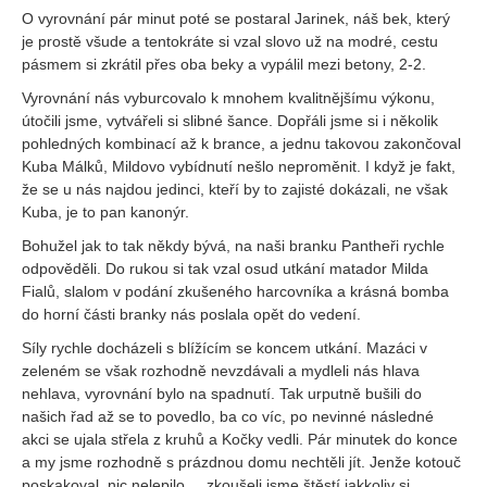
O vyrovnání pár minut poté se postaral Jarinek, náš bek, který
je prostě všude a tentokráte si vzal slovo už na modré, cestu
pásmem si zkrátil přes oba beky a vypálil mezi betony, 2-2.
Vyrovnání nás vyburcovalo k mnohem kvalitnějšímu výkonu,
útočili jsme, vytvářeli si slibné šance. Dopřáli jsme si i několik
pohledných kombinací až k brance, a jednu takovou zakončoval
Kuba Málků, Mildovo vybídnutí nešlo neproměnit. I když je fakt,
že se u nás najdou jedinci, kteří by to zajisté dokázali, ne však
Kuba, je to pan kanonýr.
Bohužel jak to tak někdy bývá, na naši branku Pantheři rychle
odpověděli. Do rukou si tak vzal osud utkání matador Milda
Fialů, slalom v podání zkušeného harcovníka a krásná bomba
do horní části branky nás poslala opět do vedení.
Síly rychle docházeli s blížícím se koncem utkání. Mazáci v
zeleném se však rozhodně nevzdávali a mydleli nás hlava
nehlava, vyrovnání bylo na spadnutí. Tak urputně bušili do
našich řad až se to povedlo, ba co víc, po nevinné následné
akci se ujala střela z kruhů a Kočky vedli. Pár minutek do konce
a my jsme rozhodně s prázdnou domu nechtěli jít. Jenže kotouč
poskakoval, nic nelepilo.... zkoušeli jsme štěstí jakkoliv si