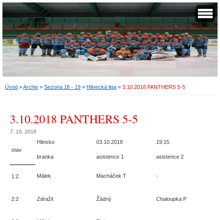
Úvod
»
Archiv
»
Sezona 18 - 19
»
Hlinecká liga
»
3.10.2018 PANTHERS 5-5
3.10.2018 PANTHERS 5-5
7. 10. 2018
Hlinsko
03.10.2018
19:15
D
stav
branka
asistence 1
asistence 2
v
Málek
Macháček T
-
C
1:2
2:2
Zdražil
Žádný
Chaloupka P
Z