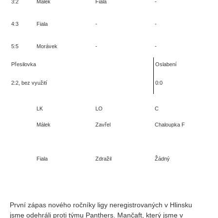
3:2
Málek
Fiala
-
4:3
Fiala
-
-
5:5
Morávek
-
-
Přesilovka
Oslabení
2:2, bez využití
0:0
LK
LO
C
P
Málek
Zavřel
Chaloupka F
M
Fiala
Zdražil
Žádný
P
První zápas nového ročníky ligy neregistrovaných v Hlinsku
jsme odehráli proti týmu Panthers. Mančaft, který jsme v