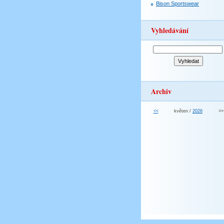
Bison Sportswear
Vyhledávání
Archiv
<<
květen /
2026
>>