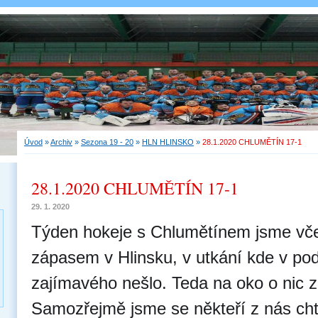
Úvod
»
Archiv
»
Sezona 19 - 20
»
HLN HLINSKO
»
28.1.2020 CHLUMĚTÍN 17-1
28.1.2020 CHLUMĚTÍN 17-1
29. 1. 2020
Týden hokeje s Chlumětínem jsme včer
zápasem v Hlinsku, v utkání kde v pod
zajímavého nešlo. Teda na oko o nic 
Samozřejmě jsme se někteří z nás cht