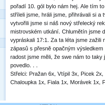
pořadí 10. gól bylo nám hej. Ale tím to
stříleli jsme, hráli jsme, přihrávali si a t
vytvořili jsme si náš nový střelecký re
mistrovském utkání. Chlumětín jsme 
vypráskali 17:1. Za ta léta jsme zažil
zápasů s přesně opačným výsledkem o
radost jsme měli, že swe nám to taky 
povedlo. . .
Střelci: Pražan 6x, Vtípil 3x, Picek 2x
Chaloupka 1x, Fiala 1x, Morávek 1x, P