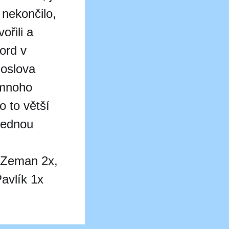
 nekončilo,
vořili a
kord v
doslova
i mnoho
 to větší
jednou
, Zeman 2x,
avlík 1x