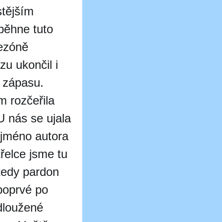
stějším
běhne tuto
sezóně
u ukončil i
o zápasu.
m rozčeřila
U nás se ujala
 jméno autora
třelce jsme tu
tedy pardon
poprvé po
dloužené