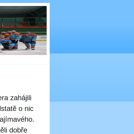
a zahájili
statě o nic
zajímavého.
ěli dobře