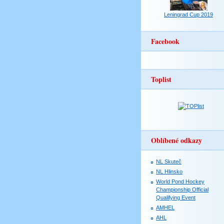
Leningrad Cup 2019
Facebook
Toplist
Oblíbené odkazy
NL Skuteč
NL Hlinsko
World Pond Hockey
Championship Official
Qualifying Event
AMHEL
AHL