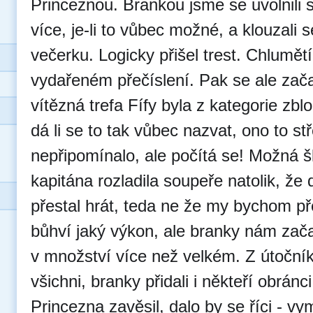
Princeznou. Brankou jsme se uvolnili 
více, je-li to vůbec možné, a klouzali s
večerku. Logicky přišel trest. Chlumět
vydařeném přečíslení. Pak se ale začal
vítězná trefa Fífy byla z kategorie zblo
dá li se to tak vůbec nazvat, ono to st
nepřipomínalo, ale počítá se! Možná š
kapitána rozladila soupeře natolik, že 
přestal hrát, teda ne že my bychom př
bůhví jaký výkon, ale branky nám zača
v množství více než velkém. Z útočníků
všichni, branky přidali i někteří obránc
Princezna zavěsil, dalo by se říci - vym