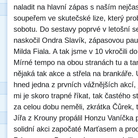
naladit na hlavní zápas s naším nejča
soupeřem ve skutečské lize, který pro
sobotu. Do sestavy poprvé v letošní 
naskočil Ondra Slavík, zápasovou pauz
Milda Fiala. A tak jsme v 10 vkročili d
Mírné tempo na obou stranách tu a ta
nějaká t
ak akce a střela na brankáře. 
hned jedna z prvních vážnějších akcí,
mi je skoro trapné říkat, tak častého s
za celou dobu neměli, zkrátka Čůrek, 
Jířa z Krouny propálil Honzu Vaníčka 
solidní akci započaté Marťasem a pro