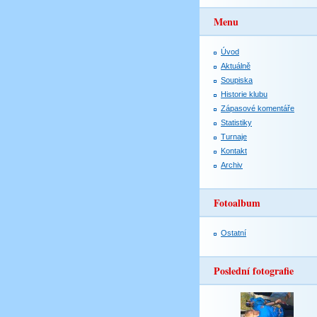
Menu
Úvod
Aktuálně
Soupiska
Historie klubu
Zápasové komentáře
Statistiky
Turnaje
Kontakt
Archiv
Fotoalbum
Ostatní
Poslední fotografie