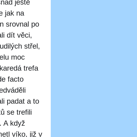
snad ještě
e jak na
ín srovnal po
i dít věci,
udilých střel,
řelu moc
karedá trefa
de facto
edváděli
li padat a to
 se trefili
i. A když
etl víko, již v