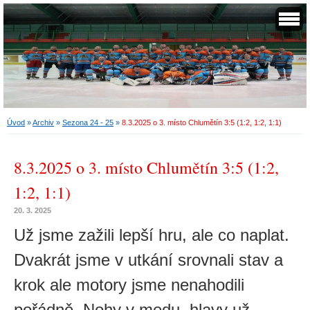
Úvod
»
Archiv
»
Sezona 24 - 25
»
8.3.2025 o 3. místo Chlumětín 3:5 (1:2, 1:2, 1:1)
8.3.2025 o 3. místo Chlumětín 3:5 (1:2,
1:2, 1:1)
20. 3. 2025
Už jsme zažili lepší hru, ale co naplat.
Dvakrát jsme v utkání srovnali stav a
krok ale motory jsme nenahodili
pořádně. Nohy v medu, hlavy už