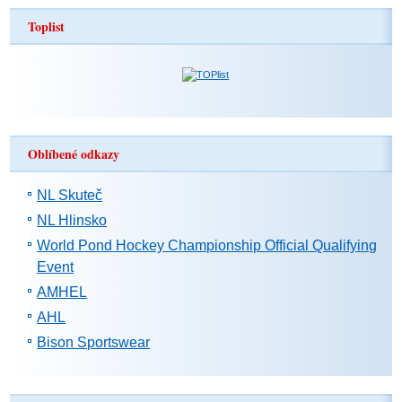
Toplist
Oblíbené odkazy
NL Skuteč
NL Hlinsko
World Pond Hockey Championship Official Qualifying
Event
AMHEL
AHL
Bison Sportswear