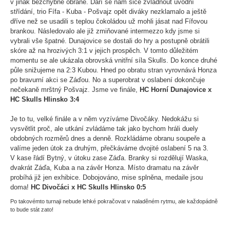
v jinak bezchybné obraně. Daří se nám sice zvládnout úvodní
střídání, trio Fífa - Kuba - Pošvajz opět diváky nezklamalo a ještě
dříve než se usadili s teplou čokoládou už mohli jásat nad Fífovou
brankou. Následovalo ale již zmiňované intermezzo kdy jsme si
vybrali vše špatné. Dunajovice se dostali do hry a postupně obrátili
skóre až na hrozivých 3:1 v jejich prospěch. V tomto důležitém
momentu se ale ukázala obrovská vnitřní síla Skulls. Do konce druhé
půle snižujeme na 2:3 Kubou. Hned po obratu stran vyrovnává Honza
po bravurní akci se Záďou. No a superobrat v oslabení dokončuje
nečekaně mrštný Pošvajz. Jsme ve finále,
HC Horní Dunajovice x
HC Skulls Hlinsko 3:4
Je to tu, velké finále a v něm vyzíváme Divočáky. Nedokážu si
vysvětlit proč, ale utkání zvládáme tak jako bychom hráli duely
obdobných rozměrů dnes a denně. Rozkládáme obranu soupeře a
valíme jeden útok za druhým, přečkáváme dvojité oslabení 5 na 3.
V kase řádí Bytný, v útoku zase Záďa. Branky si rozdělují Waska,
dvakrát Záďa, Kuba a na závěr Honza. Místo dramatu na závěr
probíhá již jen exhibice. Dobojováno, mise splněna, medaile jsou
doma!
HC Divočáci x HC Skulls Hlinsko 0:5
Po takovémto turnaji nebude lehké pokračovat v naladěném rytmu, ale každopádně
to bude stát zato!