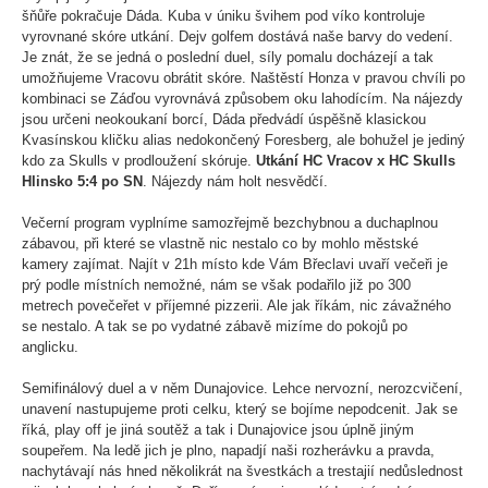
šňůře pokračuje Dáda. Kuba v úniku švihem pod víko kontroluje
vyrovnané skóre utkání. Dejv golfem dostává naše barvy do vedení.
Je znát, že se jedná o poslední duel, síly pomalu docházejí a tak
umožňujeme Vracovu obrátit skóre. Naštěstí Honza v pravou chvíli po
kombinaci se Záďou vyrovnává způsobem oku lahodícím. Na nájezdy
jsou určeni neokoukaní borcí, Dáda předvádí úspěšně klasickou
Kvasínskou kličku alias nedokončený Foresberg, ale bohužel je jediný
kdo za Skulls v prodloužení skóruje.
Utkání HC Vracov x HC Skulls
Hlinsko 5:4 po SN
. Nájezdy nám holt nesvědčí.
Večerní program vyplníme samozřejmě bezchybnou a duchaplnou
zábavou, při které se vlastně nic nestalo co by mohlo městské
kamery zajímat. Najít v 21h místo kde Vám Břeclavi uvaří večeři je
prý podle místních nemožné, nám se však podařilo již po 300
metrech povečeřet v příjemné pizzerii. Ale jak říkám, nic závažného
se nestalo. A tak se po vydatné zábavě mizíme do pokojů po
anglicku.
Semifinálový duel a v něm Dunajovice. Lehce nervozní, nerozcvičení,
unavení nastupujeme proti celku, který se bojíme nepodcenit. Jak se
říká, play off je jiná soutěž a tak i Dunajovice jsou úplně jiným
soupeřem. Na ledě jich je plno, napadjí naši rozherávku a pravda,
nachytávají nás hned několikrát na švestkách a trestajií nedůslednost