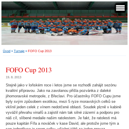
Úvod
»
Turnaje
»
FOFO Cup 2013
FOFO Cup 2013
19. 8. 2013
Stejně jako v loňském roce i letos jsme se rozhodli zahájit sezónu
kvalitní přípravou. Jako na zavolanou přišla pozvánka z daleké
jihomoravské metropole, z Břeclavi. Pro účastníky FOFO Cupu jsme
byly svým způsobem exotikou, mezi 5 ryze moravských celků se
vklínil jeden celek z vínem nedotčené oblasti. Soudek plzně v kabině
vyvážil převahu vinařů a zajistil nám tak silné zázemí a podporu pro
náš cíl, slíbené medaile našim ratolestem. Je fakt, že ratolesti má
pouze kapitán Fífa a nováček v kase David, ale protože jsme tým a
sen jednotlivce je snem celku, všichni táhli za jeden provaz.