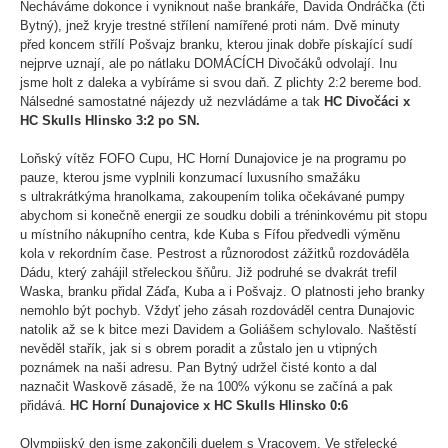
Necháváme dokonce i vyniknout naše brankáře, Davida Ondráčka (čti
Bytný), jnež kryje trestné střílení namířené proti nám. Dvě minuty
před koncem střílí Pošvajz branku, kterou jinak dobře pískající sudí
nejprve uznají, ale po nátlaku DOMÁCÍCH Divočáků odvolají. Inu
jsme holt z daleka a vybíráme si svou daň. Z plichty 2:2 bereme bod.
Nálsedné samostatné nájezdy už nezvládáme a tak
HC Divočáci x
HC Skulls Hlinsko 3:2 po SN.
Loňský vítěz FOFO Cupu, HC Horní Dunajovice je na programu po
pauze, kterou jsme vyplnili konzumací luxusního smažáku
s ultrakrátkýma hranolkama, zakoupením tolika očekávané pumpy
abychom si konečně energii ze soudku dobili a tréninkovému pit stopu
u místního nákupního centra, kde Kuba s Fífou předvedli výměnu
kola v rekordním čase. Pestrost a různorodost zážitků rozdováděla
Dádu, který zahájil střeleckou šňůru. Již podruhé se dvakrát trefil
Waska, branku přidal Záďa, Kuba a i Pošvajz. O platnosti jeho branky
nemohlo být pochyb. Vždyť jeho zásah rozdováděl centra Dunajovic
natolik až se k bitce mezi Davidem a Goliášem schylovalo. Naštěstí
nevěděl stařík, jak si s obrem poradit a zůstalo jen u vtipných
poznámek na naši adresu. Pan Bytný udržel čisté konto a dal
naznačit Waskově zásadě, že na 100% výkonu se začíná a pak
přidává.
HC Horní Dunajovice x HC Skulls Hlinsko 0:6
Olympijský den jsme zakončili duelem s Vracovem. Ve střelecké