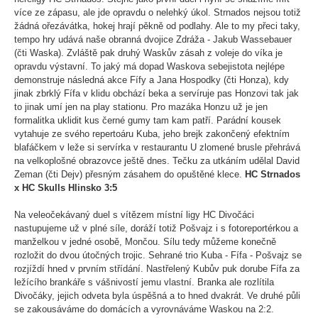
více ze zápasu, ale jde opravdu o nelehký úkol. Strnados nejsou totiž
žádná ořezávátka, hokej hrají pěkně od podlahy. Ale to my přeci taky,
tempo hry udává naše obranná dvojice Zdráža - Jakub Wassebauer
(čti Waska). Zvláště pak druhý Waskův zásah z voleje do víka je
opravdu výstavní. To jaký má dopad Waskova sebejistota nejlépe
demonstruje následná akce Fífy a Jana Hospodky (čti Honza), kdy
jinak zbrklý Fífa v klidu obchází beka a servíruje pas Honzovi tak jak
to jinak umí jen na play stationu. Pro mazáka Honzu už je jen
formalitka uklidit kus černé gumy tam kam patří. Parádní kousek
vytahuje ze svého repertoáru Kuba, jeho brejk zakončený efektním
blafáčkem v leže si servírka v restaurantu U zlomené brusle přehrává
na velkoplošné obrazovce ještě dnes. Tečku za utkáním udělal David
Zeman (čti Dejv) přesným zásahem do opuštěné klece.
HC Strnados
x HC Skulls Hlinsko 3:5
Na veleočekávaný duel s vítězem místní ligy HC Divočáci
nastupujeme už v plné síle, doráží totiž Pošvajz i s fotoreportérkou a
manželkou v jedné osobě, Mončou. Sílu tedy můžeme konečně
rozložit do dvou útočných trojic. Sehrané trio Kuba - Fífa - Pošvajz se
rozjíždí hned v prvním střídání. Nastřelený Kubův puk dorube Fífa za
ležícího brankáře s vášnivostí jemu vlastní. Branka ale rozlítila
Divočáky, jejich odveta byla úspěšná a to hned dvakrát. Ve druhé půli
se zakousáváme do domácích a vyrovnáváme Waskou na 2:2.