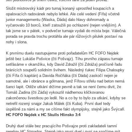
Složit mistrovský kádr pro turnaj konaný uprostřed koupacích a
opalovacích radovánek nebylo lehké. Ale celé vedení (Fífa) včetně
junior managementu (Waska, Dáda) dalo hlavy dohromady a
vyčarovalo 10 borců, kteří zatoužili po ochlazení (nejen vnějším). A
tak jsme se v pátek, v podvečer turnaje vydali do místa boje. Válečná
porada se pravda trochu protáhla ale pár růžových pilulek postaví na
nohy i slona.
K prvnímu duelu nastupujeme proti pořadatelům HC FOFO Nejdek
ještě bez Lukáše Pošvice (čti Pošvajz). Tíhu prvního zápasu turnaje
setřásáme v okamžiku, kdy David Zdražil (čti Zdráža) pročísně řadu
bránících soupeřů solidním švihem. Následný ťukec Filipa Chaloupky
(čti Fífa či kapitán) a Davida Ročňáka (čti Dáda) zaskočí nejen je
samotné, ale i obránce a gólmana, jenž Fífovu střelu nad beton nemá
šanci lapit. Otěže utkání držíme pevně a tak se není čemu divit, že
Tomáš Zadina (čti Záďa) vykouzlil nádhernou kličkovanou
zakončenou švestkou po ledě. No a co by to bylo za utkání, kdyby se
netrefil rozený snajpr Jakub Málek (čti Kuba). První duel tedy
úspěšně za námi a my se cítíme fakt olympijsky, stejně jako Švýcaři.
HC FOFO Nejdek x HC Skulls Hlinsko 3:4
Druhý duel stále bez pracujícího Pošvajze proti zakladateli tamní
nereligy HC Strnados. Stejně jako první duel i nyní se snažíme mít