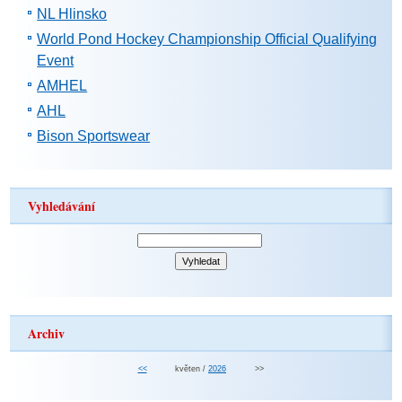
NL Hlinsko
World Pond Hockey Championship Official Qualifying
Event
AMHEL
AHL
Bison Sportswear
Vyhledávání
Archiv
<<
květen /
2026
>>