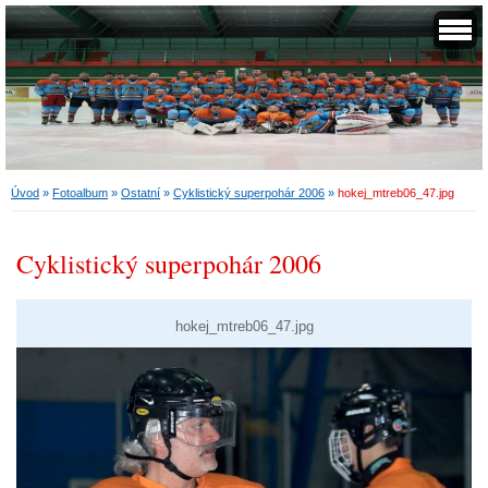
Úvod
»
Fotoalbum
»
Ostatní
»
Cyklistický superpohár 2006
»
hokej_mtreb06_47.jpg
Cyklistický superpohár 2006
hokej_mtreb06_47.jpg