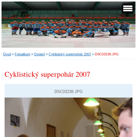
Úvod
»
Fotoalbum
»
Ostatní
»
Cyklistický superpohár 2007
»
DSC03238.JPG
Cyklistický superpohár 2007
DSC03238.JPG