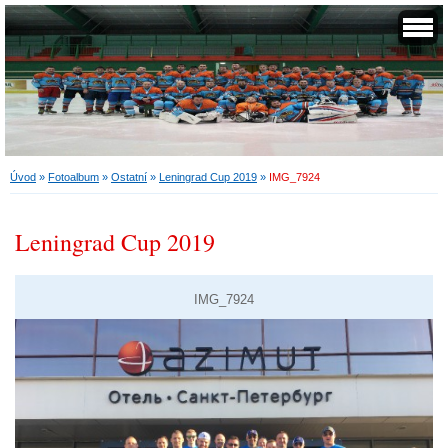
Úvod
»
Fotoalbum
»
Ostatní
»
Leningrad Cup 2019
»
IMG_7924
Leningrad Cup 2019
IMG_7924