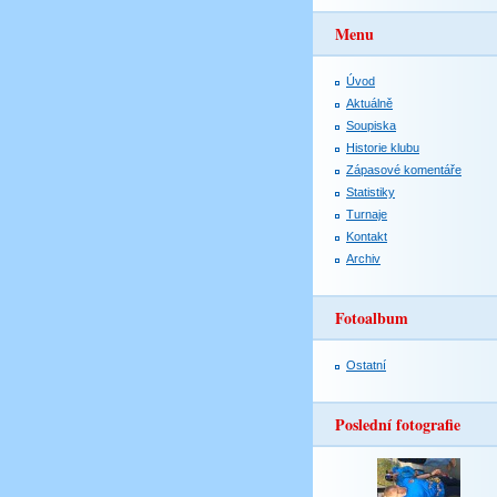
Menu
Úvod
Aktuálně
Soupiska
Historie klubu
Zápasové komentáře
Statistiky
Turnaje
Kontakt
Archiv
Fotoalbum
Ostatní
Poslední fotografie