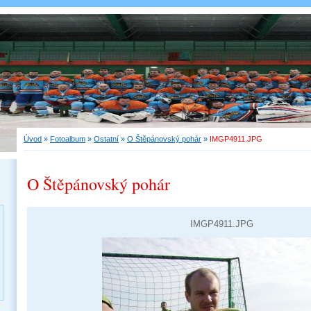
Úvod
»
Fotoalbum
»
Ostatní
»
O Štěpánovský pohár
»
IMGP4911.JPG
O Štěpánovský pohár
IMGP4911.JPG