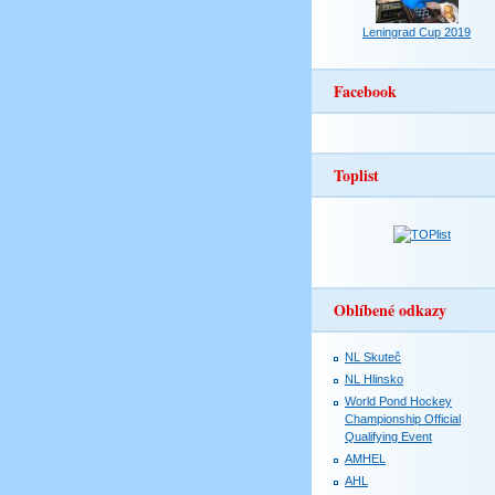
Leningrad Cup 2019
Facebook
Toplist
Oblíbené odkazy
NL Skuteč
NL Hlinsko
World Pond Hockey
Championship Official
Qualifying Event
AMHEL
AHL