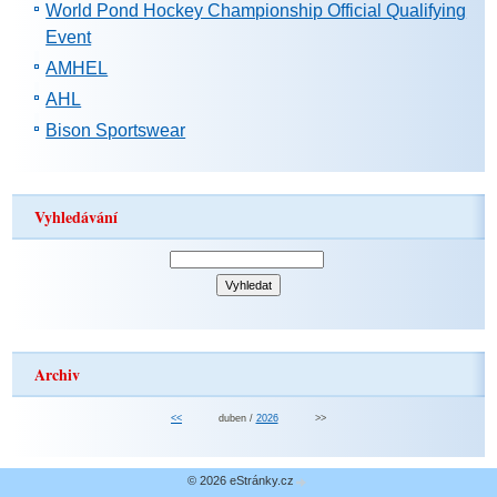
World Pond Hockey Championship Official Qualifying
Event
AMHEL
AHL
Bison Sportswear
Vyhledávání
Archiv
<<
duben /
2026
>>
© 2026 eStránky.cz