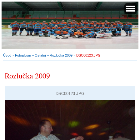
Úvod
»
Fotoalbum
»
Ostatní
»
Rozlučka 2009
»
DSC00123.JPG
Rozlučka 2009
DSC00123.JPG