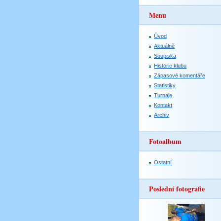
Menu
Úvod
Aktuálně
Soupiska
Historie klubu
Zápasové komentáře
Statistiky
Turnaje
Kontakt
Archiv
Fotoalbum
Ostatní
Poslední fotografie