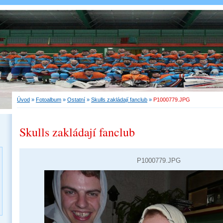
Úvod
»
Fotoalbum
»
Ostatní
»
Skulls zakládají fanclub
»
P1000779.JPG
Skulls zakládají fanclub
P1000779.JPG