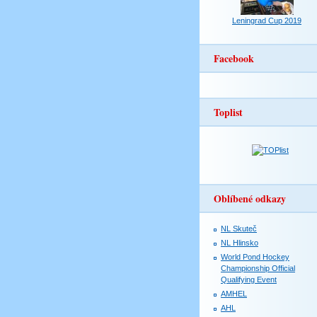
Leningrad Cup 2019
Facebook
Toplist
Oblíbené odkazy
NL Skuteč
NL Hlinsko
World Pond Hockey
Championship Official
Qualifying Event
AMHEL
AHL