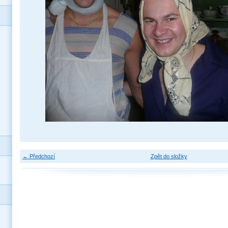
← Předchozí
Zpět do složky