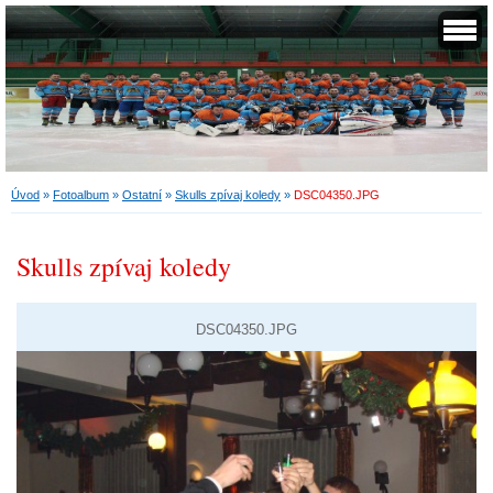
Úvod
»
Fotoalbum
»
Ostatní
»
Skulls zpívaj koledy
»
DSC04350.JPG
Skulls zpívaj koledy
DSC04350.JPG