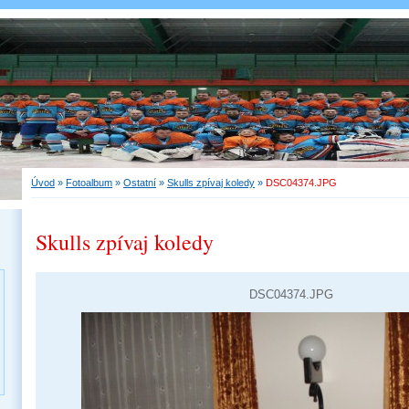
Úvod
»
Fotoalbum
»
Ostatní
»
Skulls zpívaj koledy
»
DSC04374.JPG
Skulls zpívaj koledy
DSC04374.JPG