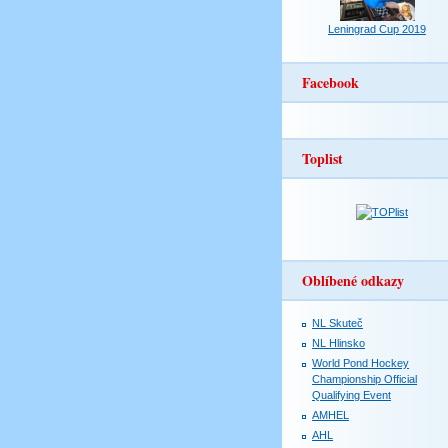
Leningrad Cup 2019
Facebook
Toplist
Oblíbené odkazy
NL Skuteč
NL Hlinsko
World Pond Hockey
Championship Official
Qualifying Event
AMHEL
AHL