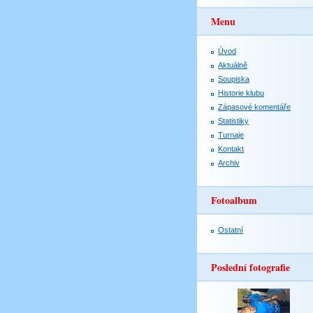
Menu
Úvod
Aktuálně
Soupiska
Historie klubu
Zápasové komentáře
Statistiky
Turnaje
Kontakt
Archiv
Fotoalbum
Ostatní
Poslední fotografie