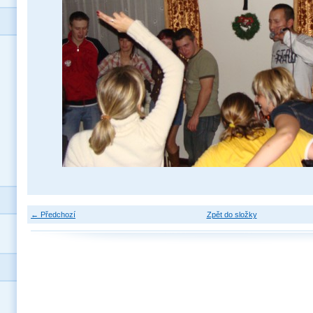
← Předchozí
Zpět do složky