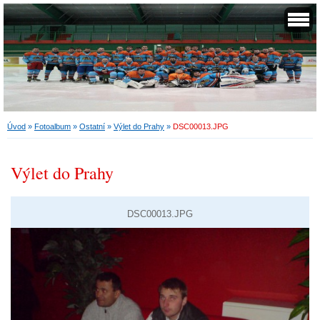
Úvod
»
Fotoalbum
»
Ostatní
»
Výlet do Prahy
»
DSC00013.JPG
Výlet do Prahy
DSC00013.JPG