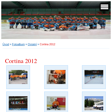
Úvod
»
Fotoalbum
»
Ostatní
»
Cortina 2012
Cortina 2012