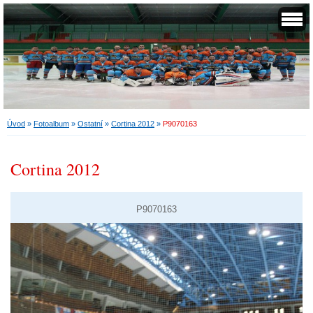
Úvod
»
Fotoalbum
»
Ostatní
»
Cortina 2012
»
P9070163
Cortina 2012
P9070163