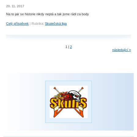
20. 11. 2017
Na to jak se historie nikdy neptá a tak jsme rádi za body
Celý příspěvek
|
Rubrika:
Skutečská liga
1
|
2
následující »