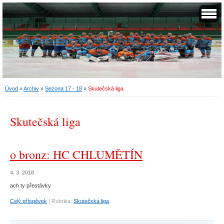
Úvod
»
Archiv
»
Sezona 17 - 18
»
Skutečská liga
Skutečská liga
o bronz: HC CHLUMĚTÍN
4. 3. 2018
ach ty přestávky
Celý příspěvek
|
Rubrika:
Skutečská liga